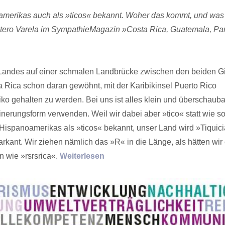
amerikas auch als »ticos« bekannt. Woher das kommt, und was
Montero Varela im SympathieMagazin »Costa Rica, Guatemala, P
n Landes auf einer schmalen Landbrücke zwischen den beiden G
 Rica schon daran gewöhnt, mit der Karibikinsel Puerto Rico
o gehalten zu wer­den. Bei uns ist alles klein und überschauba
inerungsform verwenden. Weil wir dabei aber »tico« statt wie so
 Hispanoamerikas als »ticos« bekannt, unser Land wird »Tiquic
rkant. Wir ziehen nämlich das »R« in die Länge, als hätten wir
n wie »rsrsrica«.
Weiterlesen