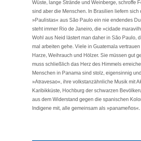
Wüste, lange Strände und Weinberge, schroffe 
sind aber die Menschen. In Brasilien liefern si
»Paulistas« aus São Paulo ein nie endendes Duell
steht immer Rio de Janeiro, die »cidade maravil
Wohl aus Neid lästert man daher in São Paulo, d
mal arbeiten gehe. Viele in Guatemala vertrauen 
Harze, Weihrauch und Hölzer. Sie müssen gut ge
muss schließlich das Herz des Himmels erreichen
Menschen in Panama sind stolz, eigensinnig und 
»Atravesao«, ihre volkstanzähnliche Musik mit A
Karibikküste, Hochburg der schwarzen Bevölkerung
aus dem Widerstand gegen die spanischen Koloni
Indigene mit, alle gemeinsam als »panameños«