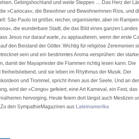
Felsen, Gebirgshochland und weite Steppen … Das Herz der Lä
ch die »Cariocas«, die Bewohner und Bewohnerinnen Rios, und d
: São Paulo ist größer, reicher, organisierter, aber im Rampenl
hosa«, die wunderbare Stadt, die das Bild eines ganzen Landes 
ass Jesus nur darauf warte, zu applaudieren, wenn der erste C
auf den Beistand der Götter. Wichtig für religiöse Zeremonien s
trocknet sein und ein bestimmtes Aroma versprühen: der starke
, damit der Mayapriester die Flammen richtig lesen kann. Die
freiheitsliebend, und sie leben im Rhythmus der Musik. Der
kkordeon und Trommel, spricht ihnen aus der Seele. Und an der
, wird der »Congo« gefeiert, eine Art Karneval, ein Fest, das 
alherren hervorging. Heute feiern dort längst auch Mestizen u
. Zu den SympathieMagazinen aus
Lateinamerika