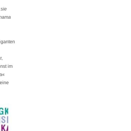
 sie
anama
iganten
r,
nst im
ia«
 eine