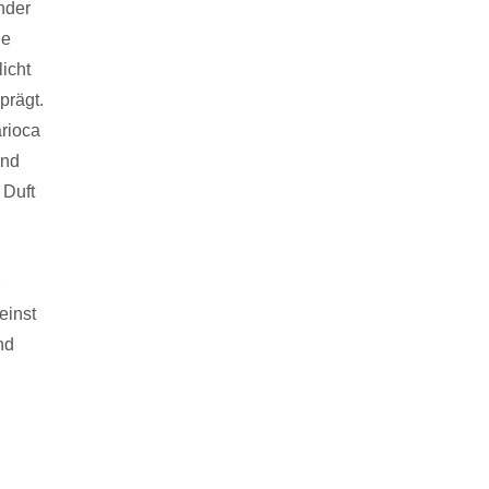
nder
ie
icht
prägt.
arioca
ind
 Duft
einst
nd