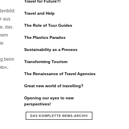
Travel for Future?!
ßenbild:
Travel and Help
r aus
The Role of Tour Guides
e, das
inem
The Plastics Paradox
ie
Sustainability as a Process
ig beim
Transforming Tourism
to«,
The Renaissance of Travel Agencies
Great new world of travelling?
Opening our eyes to new
perspectives!
DAS KOMPLETTE NEWS-ARCHIV