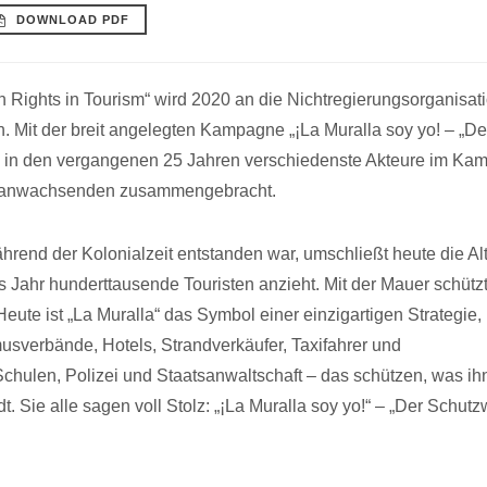
DOWNLOAD PDF
ights in Tourism“ wird 2020 an die Nichtregierungsorganisat
Mit der breit angelegten Kampagne „¡La Muralla soy yo! – „De
O in den vergangenen 25 Jahren verschiedenste Akteure im Kam
eranwachsenden zusammengebracht.
ährend der Kolonialzeit entstanden war, umschließt heute die Alt
es Jahr hunderttausende Touristen anzieht. Mit der Mauer schütz
eute ist „La Muralla“ das Symbol einer einzigartigen Strategie, 
smusverbände, Hotels, Strandverkäufer, Taxifahrer und
chulen, Polizei und Staatsanwaltschaft – das schützen, was i
. Sie alle sagen voll Stolz: „¡La Muralla soy yo!“ – „Der Schutz