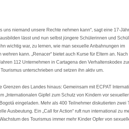
s uns niemand unsere Rechte nehmen kann“, sagt eine 17-Jähr
z ausbilden lässt und nun selbst jüngere Schülerinnen und Schül
ür ihn wichtig war, zu lernen, wie man sexuelle Anbahnungen im
h wehren kann. „Renacer“ bietet auch Kurse für Eltern an. Nach
n Jahren 112 Unternehmen in Cartagena den Verhaltenskodex z
Tourismus unterschrieben und setzen ihn aktiv um.
die Grenzen des Landes hinaus: Gemeinsam mit ECPAT Internat
„Internationalen Gipfel zum Schutz von Kindern vor sexueller
ogotá eingeladen. Mehr als 400 Teilnehmer diskutierten zwei
e Ausbeutung. Ein „Call for Action“ ruft nun international zu m
s Wachstum des Tourismus immer mehr Kinder Opfer von sexuell