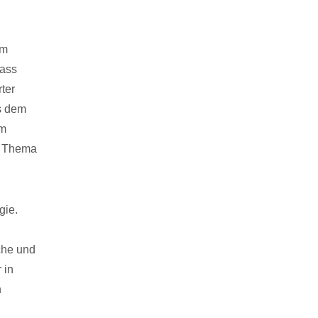
um
dass
rter
s dem
im
as Thema
gie.
che und
 in
n