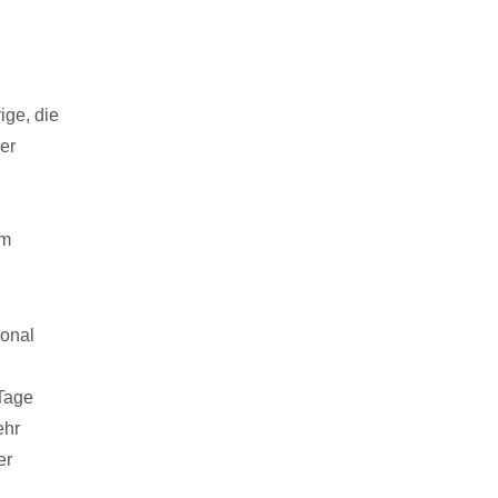
ige, die
er
um
ional
 Tage
ehr
er