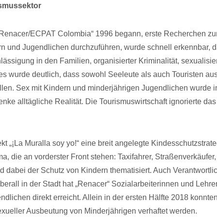
ismussektor
ón Renacer/ECPAT Colombia“ 1996 begann, erste Recherchen z
 und Jugendlichen durchzuführen, wurde schnell erkennbar, 
ässigung in den Familien, organisierter Kriminalität, sexualisie
s wurde deutlich, dass sowohl Seeleute als auch Touristen au
tellen. Sex mit Kindern und minderjährigen Jugendlichen wurde 
ke alltägliche Realität. Die Tourismuswirtschaft ignorierte d
t „¡La Muralla soy yo!“ eine breit angelegte Kindesschutzstrate
ma, die an vorderster Front stehen: Taxifahrer, Straßenverkäufer,
 dabei der Schutz von Kindern thematisiert. Auch Verantwortli
rall in der Stadt hat „Renacer“ Sozialarbeiterinnen und Lehrer
lichen direkt erreicht. Allein in der ersten Hälfte 2018 konnte
ueller Ausbeutung von Minderjährigen verhaftet werden.