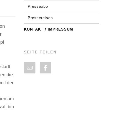
Presseabo
Pressereisen
ion
KONTAKT / IMPRESSUM
r
pf
SEITE TEILEN
stadt
ten die
mit der
hnen am
wall bin