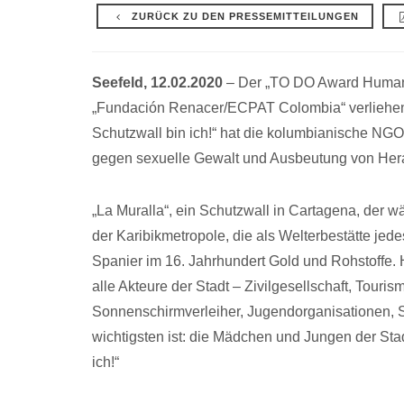
ZURÜCK ZU DEN PRESSEMITTEILUNGEN
Seefeld, 12.02.2020
– Der „TO DO Award Human R
„Fundación Renacer/ECPAT Colombia“ verliehen. 
Schutzwall bin ich!“ hat die kolumbianische NG
gegen sexuelle Gewalt und Ausbeutung von H
„La Muralla“, ein Schutzwall in Cartagena, der w
der Karibikmetropole, die als Welterbestätte jed
Spanier im 16. Jahrhundert Gold und Rohstoffe. H
alle Akteure der Stadt – Zivilgesellschaft, Touri
Sonnenschirmverleiher, Jugendorganisationen, S
wichtigsten ist: die Mädchen und Jungen der Stadt
ich!“