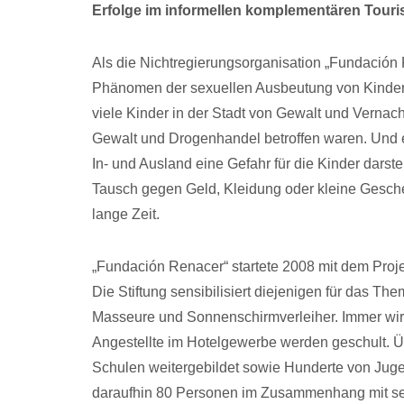
Erfolge im informellen komplementären Tour
Als die Nichtregierungsorganisation „Fundaci
Phänomen der sexuellen Ausbeutung von Kindern
viele Kinder in der Stadt von Gewalt und Vernachl
Gewalt und Drogenhandel betroffen waren. Und e
In- und Ausland eine Gefahr für die Kinder dars
Tausch gegen Geld, Kleidung oder kleine Geschen
lange Zeit.
„Fundación Renacer“ startete 2008 mit dem Projek
Die Stiftung sensibilisiert diejenigen für das The
Masseure und Sonnenschirmverleiher. Immer wird
Angestellte im Hotelgewerbe werden geschult. Übe
Schulen weitergebildet sowie Hunderte von Jugend
daraufhin 80 Personen im Zusammenhang mit sex