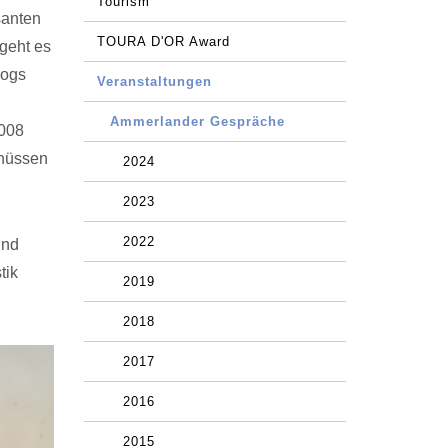
Tourism
santen
TOURA D'OR Award
geht es
logs
Veranstaltungen
Ammerlander Gespräche
2008
chüssen
2024
2023
2022
und
tik
2019
2018
2017
2016
2015