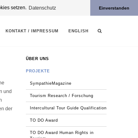
okies setzen.
Datenschutz
Einverstanden
KONTAKT / IMPRESSUM
ENGLISH
ÜBER UNS
PROJEKTE
ne
SympathieMagazine
en und
Tourism Research / Forschung
n
Intercultural Tour Guide Qualification
en der
TO DO Award
TO DO Award Human Rights in