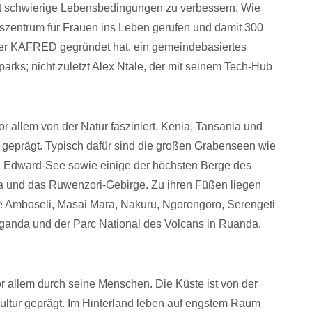
tät schwierige Lebensbedingungen zu verbessern. Wie
szentrum für Frauen ins Leben gerufen und damit 300
 der KAFRED gegründet hat, ein gemeindebasiertes
rks; nicht zuletzt Alex Ntale, der mit seinem Tech-Hub
vor allem von der Natur fasziniert. Kenia, Tansania und
geprägt. Typisch dafür sind die großen Grabenseen wie
und Edward-See sowie einige der höchsten Berge des
a und das Ruwenzori-Gebirge. Zu ihren Füßen liegen
wie Amboseli, Masai Mara, Nakuru, Ngorongoro, Serengeti
anda und der Parc National des Volcans in Ruanda.
r allem durch seine Menschen. Die Küste ist von der
ltur geprägt. Im Hinterland leben auf engstem Raum