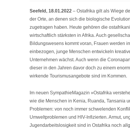
Seefeld, 18.01.2022
– Ostafrika gilt als Wiege d
der Orte, an denen sich die biologische Evolutio
zugetragen haben. Heute gehören die ostafrikani
wirtschaftlich stärksten in Afrika. Auch gesellsch
Bildungswesens kommt voran, Frauen werden imm
einbezogen, junge Menschen entwickeln kreative 
Unternehmen wächst. Auch wenn die Coronapandem
dieser in den Jahren davor doch zu einem enorm
wirkende Tourismusangebote sind im Kommen.
Im neuen SympathieMagazin »Ostafrika verstehe
wie die Menschen in Kenia, Ruanda, Tansania un
Problemen: von noch immer schwelenden Konflikt
Umweltproblemen und HIV-Infizierten. Armut, u
Jugendarbeitslosigkeit sind in Ostafrika noch 