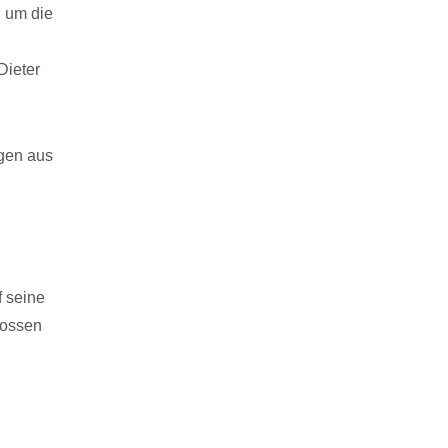
h um die
Dieter
ngen aus
f seine
rossen