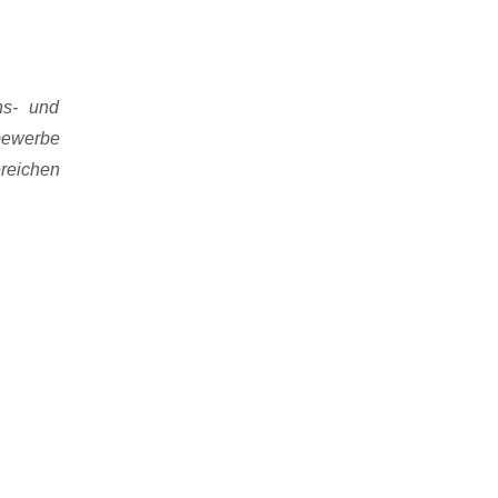
ns- und
tbewerbe
reichen