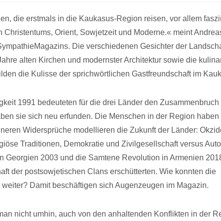
 die erstmals in die Kaukasus-Region reisen, vor allem faszini
n Christentums, Orient, Sowjetzeit und Moderne.« meint Andrea
SympathieMagazins. Die verschiedenen Gesichter der Landschaf
Jahre alten Kirchen und modernster Architektur sowie die kulina
ilden die Kulisse der sprichwörtlichen Gastfreundschaft im Kau
gkeit 1991 bedeuteten für die drei Länder den Zusammenbruch
haben sie sich neu erfunden. Die Menschen in der Region haben 
nneren Widersprüche modellieren die Zukunft der Länder: Okzid
giöse Traditionen, Demokratie und Zivilgesellschaft versus Auto
 in Georgien 2003 und die Samtene Revolution in Armenien 201
schaft der postsowjetischen Clans erschütterten. Wie konnten die
 weiter? Damit beschäftigen sich Augenzeugen im Magazin.
n nicht umhin, auch von den anhaltenden Konflikten in der R