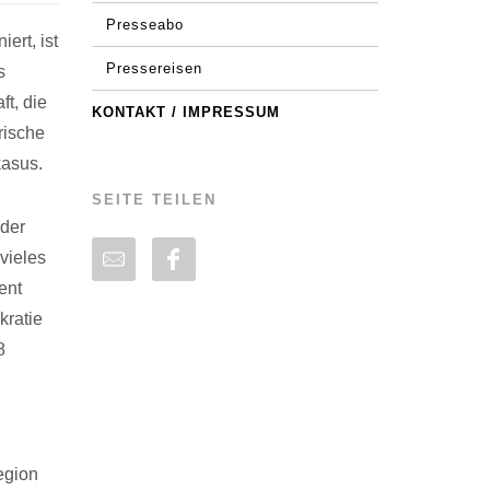
Presseabo
ert, ist
Pressereisen
s
t, die
KONTAKT / IMPRESSUM
rische
kasus.
SEITE TEILEN
 der
vieles
ent
kratie
8
egion